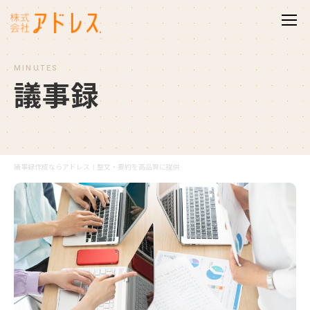
MINUTES
議
事
録
議事録作成ならアドレス｜整文・要約を高品質に提供