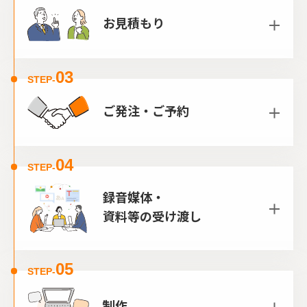
お見積もり
03
STEP-
ご発注・ご予約
04
STEP-
録音媒体・
資料等の受け渡し
05
STEP-
制作