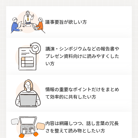
議事要旨が欲しい方
講演・シンポジウムなどの
報告書や
プレゼン資料向けに
読みやすくした
い方
情報の重要なポイントだけを
まとめ
て効率的に
共有したい方
内容は網羅しつつ、
話し言葉の冗長
さを整えて
読み物としたい方