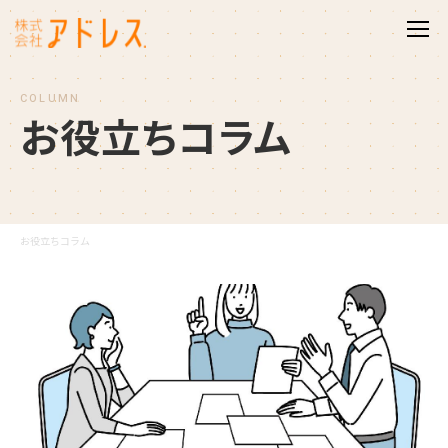
COLUMN
お
役
立
ち
コ
ラ
ム
お役立ちコラム