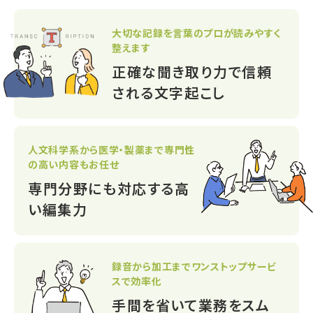
大切な記録を言葉のプロが
読みやすく
整えます
正確な聞き取り力で
信頼
される文字起こし
人文科学系から医学・製薬まで
専門性
の高い内容もお任せ
専門分野にも対応する
高
い編集力
録音から加工まで
ワンストップサービ
スで効率化
手間を省いて
業務をスム