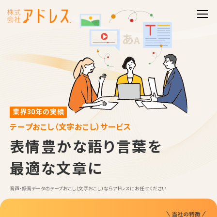
業界30年の実績
テープおこし（文字おこし）サービス
表
情
豊
か
な
語
り
言
葉
を
最
適
な
文
章
に
音声・録音データのテープおこし（文字おこし）ならアドレスにお任せください