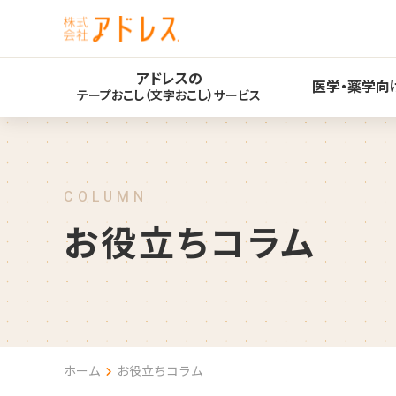
アドレスの
医学・薬学向
テープおこし（文字おこし）サービス
COLUMN
お
役
立
ち
コ
ラ
ム
ホーム
お役立ちコラム