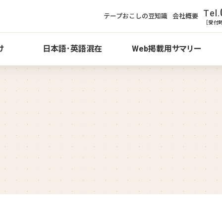
Tel.
テープおこしの豆知識
会社概要
［受付
け
日本語･英語混在
Web掲載用サマリー