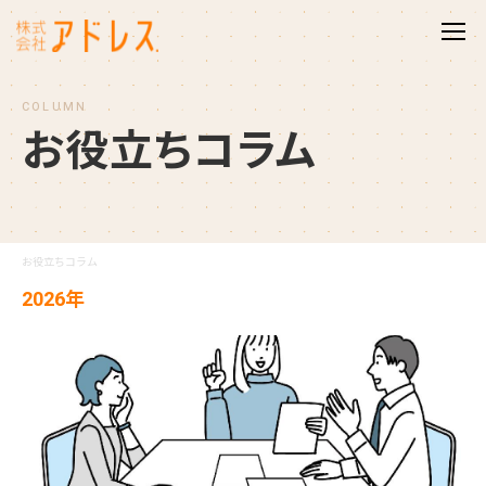
COLUMN
お
役
立
ち
コ
ラ
ム
お役立ちコラム
2026年