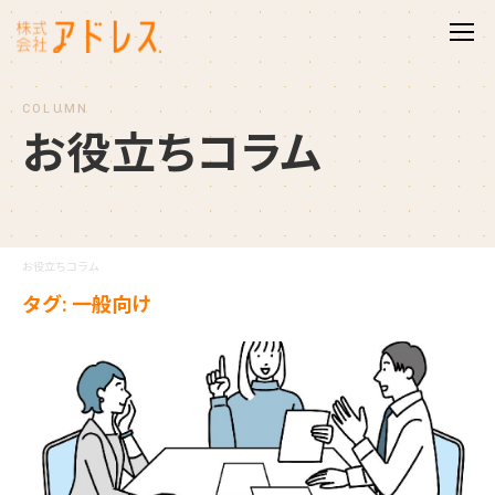
COLUMN
お
役
立
ち
コ
ラ
ム
お役立ちコラム
タグ: 一般向け